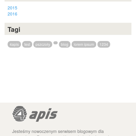
2015
2016
Tagi
4apis
test
pszczoły
blog
lorem ipsum
1234
Jesteśmy nowoczenym serwisem blogowym dla