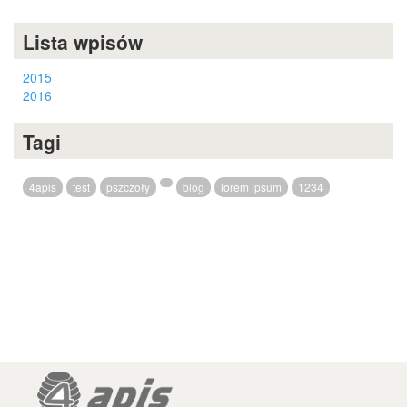
Lista wpisów
2015
2016
Tagi
4apis
test
pszczoły
blog
lorem ipsum
1234