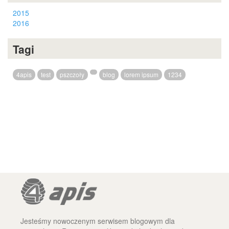
2015
2016
Tagi
4apis
test
pszczoły
blog
lorem ipsum
1234
Jesteśmy nowoczenym serwisem blogowym dla