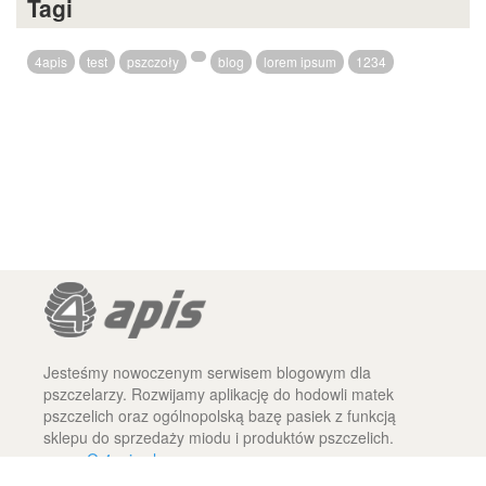
Tagi
4apis
test
pszczoły
blog
lorem ipsum
1234
Jesteśmy nowoczenym serwisem blogowym dla
pszczelarzy. Rozwijamy aplikację do hodowli matek
pszczelich oraz ogólnopolską bazę pasiek z funkcją
sklepu do sprzedaży miodu i produktów pszczelich.
O 4apis.pl
Regulamin