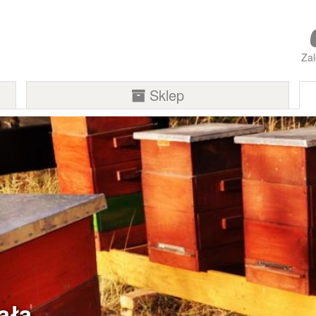
Zal
Sklep
ała