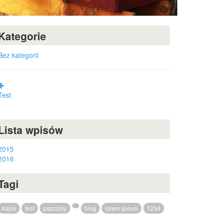
Kategorie
Bez kategorii
Test
Lista wpisów
2015
2016
Tagi
4apis
test
pszczoły
blog
lorem ipsum
1234