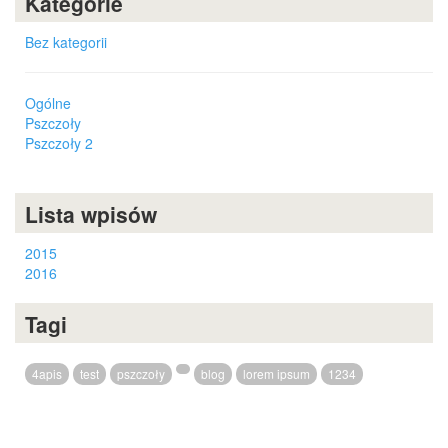
Kategorie
Bez kategorii
Ogólne
Pszczoły
Pszczoły 2
Lista wpisów
2015
2016
Tagi
4apis
test
pszczoły
blog
lorem ipsum
1234