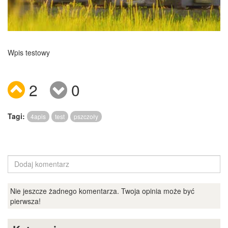
Wpis testowy
2
0
Tagi:
4apis
test
pszczoły
Nie jeszcze żadnego komentarza. Twoja opinia może być
pierwsza!
Dodaj