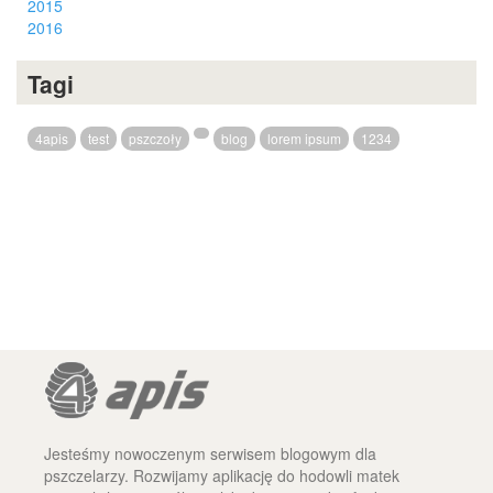
2015
2016
Tagi
4apis
test
pszczoły
blog
lorem ipsum
1234
Jesteśmy nowoczenym serwisem blogowym dla
pszczelarzy. Rozwijamy aplikację do hodowli matek